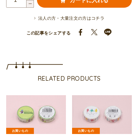
カートに入れる
筆
箋
法人の方・大量注文の方はコチラ
（カ
モ
この記事をシェアする
ネ
ギ
鉛
筆）
個
RELATED PRODUCTS
お買いもの
お買いもの