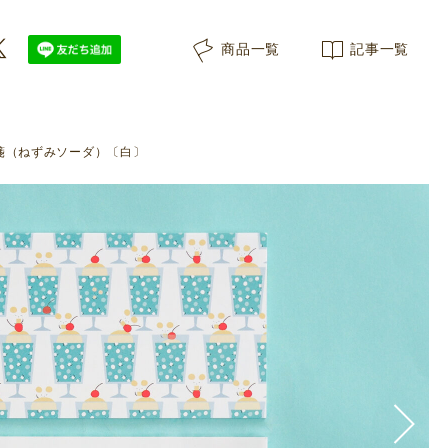
ん。ソーダの中にも泡のようなねずみがいます。">
商品一覧
記事一覧
箋（ねずみソーダ）〔白〕