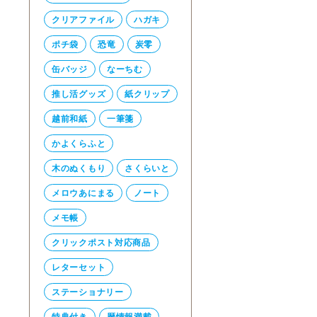
クリアファイル
ハガキ
ポチ袋
恐竜
炭零
缶バッジ
なーちむ
推し活グッズ
紙クリップ
越前和紙
一筆箋
かよくらふと
木のぬくもり
さくらいと
メロウあにまる
ノート
メモ帳
クリックポスト対応商品
レターセット
ステーショナリー
特典付き
暦情報満載