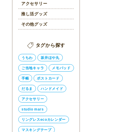
アクセサリー
推し活グッズ
その他グッズ
タグから探す
うちわ
坂井ほや丸
ご当地キャラ
メモパッド
手帳
ポストカード
だるま
ハンドメイド
アクセサリー
studio mars
リングレスecoカレンダー
マスキングテープ