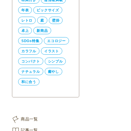
年表
ビックサイズ
レトロ
庭
壁掛
卓上
新商品
SDGs特集
エコロジー
カラフル
イラスト
コンパクト
シンプル
ナチュラル
癒やし
和に合う
商品一覧
記事一覧