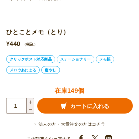
ひとことメモ（とり）
¥
440
（税込）
クリックポスト対応商品
ステーショナリー
メモ帳
メロウあにまる
癒やし
在庫149個
ひ
カートに入れる
と
こ
法人の方・大量注文の方はコチラ
と
メ