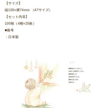
【サイズ】
縦105×横74mm （A7サイズ）
【セット内容】
100枚（4種×25枚）
■備考
・日本製