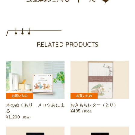
この記事をシェアする
モ
（と
り）
個
RELATED PRODUCTS
お買いもの
お買いもの
木のぬくもり メロウあにま
おきもちレター（とり）
る
¥
495
（税込）
¥
1,200
（税込）