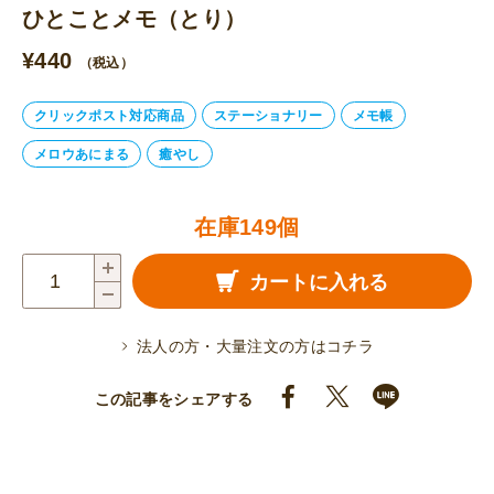
ひとことメモ（とり）
¥
440
（税込）
クリックポスト対応商品
ステーショナリー
メモ帳
メロウあにまる
癒やし
在庫149個
ひ
カートに入れる
と
こ
法人の方・大量注文の方はコチラ
と
メ
この記事をシェアする
モ
（と
り）