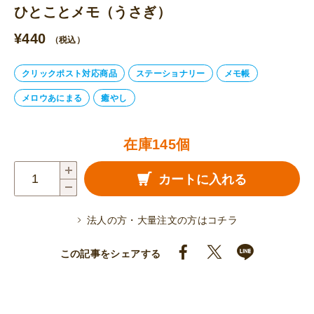
ひとことメモ（うさぎ）
¥
440
（税込）
クリックポスト対応商品
ステーショナリー
メモ帳
メロウあにまる
癒やし
在庫145個
ひ
カートに入れる
と
こ
法人の方・大量注文の方はコチラ
と
メ
この記事をシェアする
モ
（う
さ