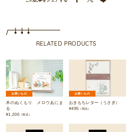
この記事をシェアする
モ
（う
さ
ぎ）
個
RELATED PRODUCTS
お買いもの
お買いもの
木のぬくもり メロウあにま
おきもちレター（うさぎ）
る
¥
495
（税込）
¥
1,200
（税込）