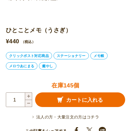
ひとことメモ（うさぎ）
¥
440
（税込）
クリックポスト対応商品
ステーショナリー
メモ帳
メロウあにまる
癒やし
在庫145個
ひ
カートに入れる
と
こ
法人の方・大量注文の方はコチラ
と
メ