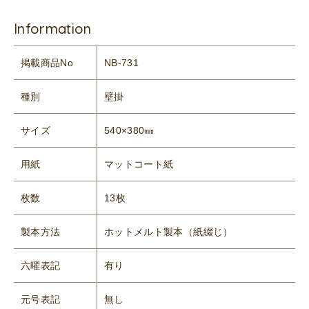
Information
掲載商品No
NB-731
種別
壁掛
サイズ
540×380㎜
用紙
マットコート紙
枚数
13枚
製本方法
ホットメルト製本（紙綴じ）
六曜表記
有り
元号表記
無し