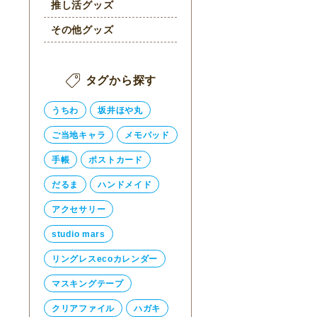
推し活グッズ
その他グッズ
タグから探す
うちわ
坂井ほや丸
ご当地キャラ
メモパッド
手帳
ポストカード
だるま
ハンドメイド
アクセサリー
studio mars
リングレスecoカレンダー
マスキングテープ
クリアファイル
ハガキ