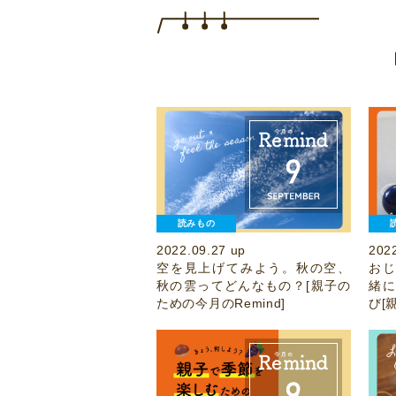
読みもの
2022.09.27 up
202
空を見上げてみよう。秋の空、
お
秋の雲ってどんなもの？[親子の
緒
ための今月のRemind]
び[