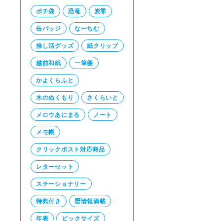
ポチ袋
恐竜
炭零
缶バッジ
なーちむ
推し活グッズ
紙クリップ
越前和紙
一筆箋
かよくらふと
木のぬくもり
さくらいと
メロウあにまる
ノート
メモ帳
クリックポスト対応商品
レターセット
ステーショナリー
特典付き
暦情報満載
年表
ビックサイズ