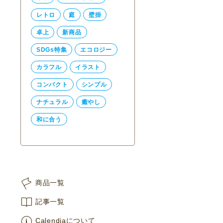
レトロ
庭
壁掛
卓上
新商品
SDGs特集
エコロジー
カラフル
イラスト
コンパクト
シンプル
ナチュラル
癒やし
和に合う
商品一覧
記事一覧
Calendiaについて