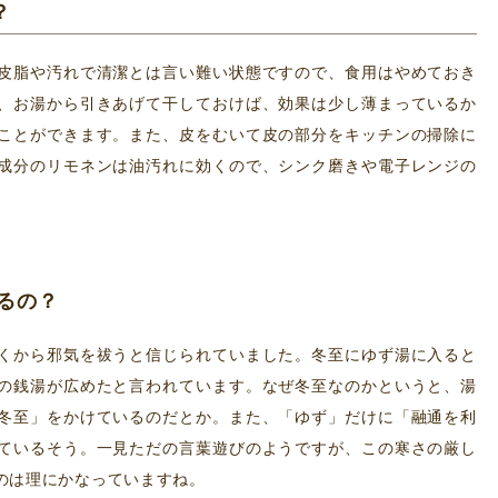
？
皮脂や汚れで清潔とは言い難い状態ですので、食用はやめておき
、お湯から引きあげて干しておけば、効果は少し薄まっているか
ことができます。また、皮をむいて皮の部分をキッチンの掃除に
成分のリモネンは油汚れに効くので、シンク磨きや電子レンジの
るの？
くから邪気を祓うと信じられていました。冬至にゆず湯に入ると
の銭湯が広めたと言われています。なぜ冬至なのかというと、湯
冬至」をかけているのだとか。また、「ゆず」だけに「融通を利
ているそう。一見ただの言葉遊びのようですが、この寒さの厳し
のは理にかなっていますね。