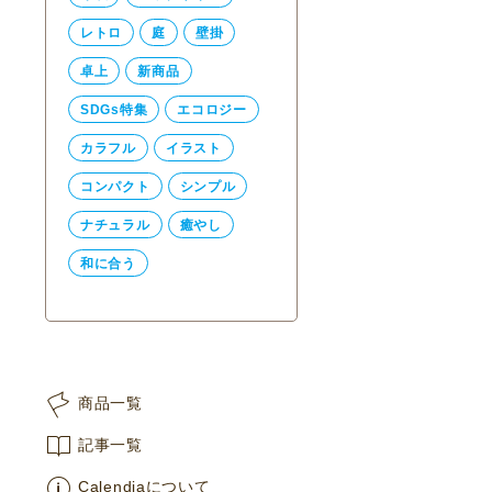
レトロ
庭
壁掛
卓上
新商品
SDGs特集
エコロジー
カラフル
イラスト
コンパクト
シンプル
ナチュラル
癒やし
和に合う
商品一覧
記事一覧
Calendiaについて