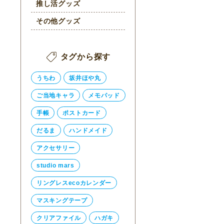
推し活グッズ
その他グッズ
タグから探す
うちわ
坂井ほや丸
ご当地キャラ
メモパッド
手帳
ポストカード
だるま
ハンドメイド
アクセサリー
studio mars
リングレスecoカレンダー
マスキングテープ
クリアファイル
ハガキ