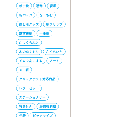
ポチ袋
恐竜
炭零
缶バッジ
なーちむ
推し活グッズ
紙クリップ
越前和紙
一筆箋
かよくらふと
木のぬくもり
さくらいと
メロウあにまる
ノート
メモ帳
クリックポスト対応商品
レターセット
ステーショナリー
特典付き
暦情報満載
年表
ビックサイズ