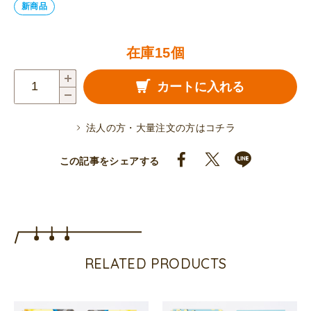
新商品
在庫15個
ほ
カートに入れる
や
丸
法人の方・大量注文の方はコチラ
リ
ン
この記事をシェアする
グ
ノ
ー
ト
（方
RELATED PRODUCTS
眼）
個