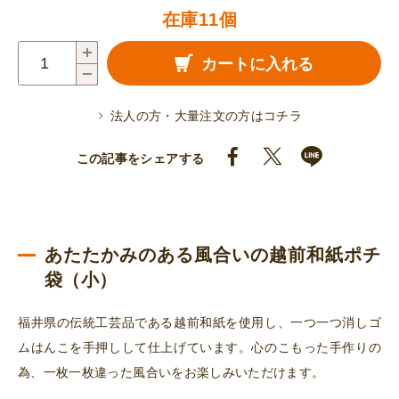
在庫11個
越
カートに入れる
前
和
法人の方・大量注文の方はコチラ
紙
ポ
この記事をシェアする
チ
袋
（小）
テ
あたたかみのある風合いの越前和紙ポチ
ィ
袋（小）
ラ
福井県の伝統工芸品である越前和紙を使用し、一つ一つ消しゴ
ノ
ムはんこを手押しして仕上げています。心のこもった手作りの
サ
為、一枚一枚違った風合いをお楽しみいただけます。
ウ