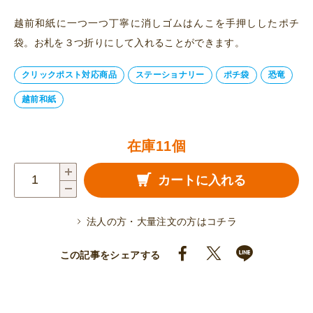
越前和紙に一つ一つ丁寧に消しゴムはんこを手押ししたポチ
袋。お札を３つ折りにして入れることができます。
クリックポスト対応商品
ステーショナリー
ポチ袋
恐竜
越前和紙
在庫11個
越
カートに入れる
前
和
法人の方・大量注文の方はコチラ
紙
ポ
この記事をシェアする
チ
袋
（小）