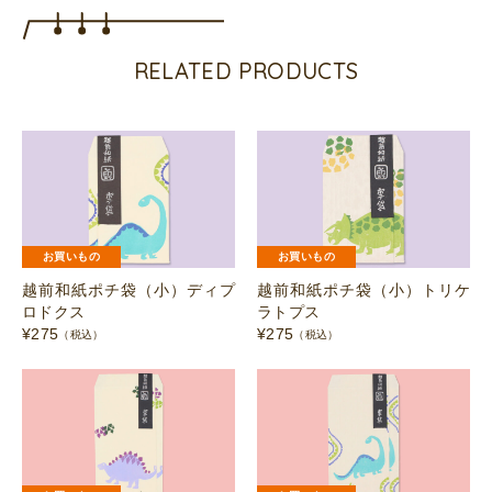
テ
ィ
RELATED PRODUCTS
ラ
ノ
サ
ウ
ル
ス
お買いもの
お買いもの
個
越前和紙ポチ袋（小）ディプ
越前和紙ポチ袋（小）トリケ
ロドクス
ラトプス
¥
275
¥
275
（税込）
（税込）