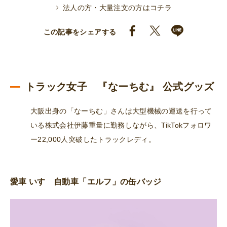
ち
法人の方・大量注文の方はコチラ
む
缶
この記事をシェアする
バ
ッ
ジ
（A-
トラック女子 『なーちむ』 公式グッズ
前
大阪出身の「なーちむ」さんは大型機械の運送を行って
面）
いる株式会社伊藤重量に勤務しながら、TikTokフォロワ
個
ー22,000人突破したトラックレディ。
愛車 いすゞ自動車「エルフ」の缶バッジ