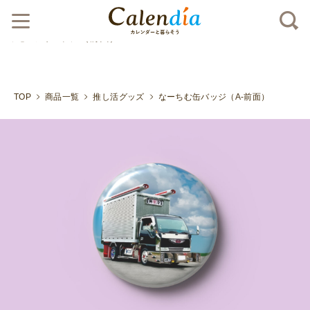
クリックポスト対応商品
なーちむ愛車 いすゞ自動車「エ
ルフ」の缶バッジ（前面）">
TOP
商品一覧
推し活グッズ
なーちむ缶バッジ（A-前面）