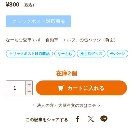
¥
800
（税込）
クリックポスト対応商品
なーちむ愛車 いすゞ自動車「エルフ」の缶バッジ（前面）
クリックポスト対応商品
なーちむ
推し活グッズ
缶バッジ
在庫2個
な
カートに入れる
ー
ち
法人の方・大量注文の方はコチラ
む
缶
この記事をシェアする
バ