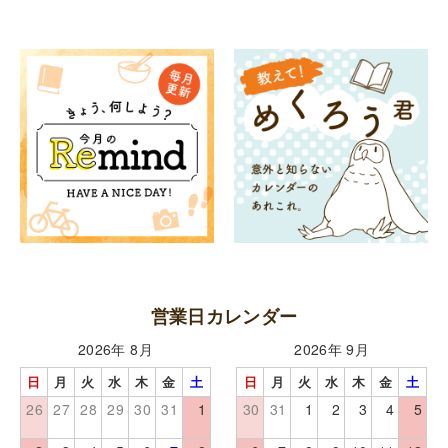
ッ
ジ
（A-
前
面）
個
営業日カレンダー
2026年 8月
2026年 9月
日
月
火
水
木
金
土
日
月
火
水
木
金
土
26
27
28
29
30
31
1
30
31
1
2
3
4
5