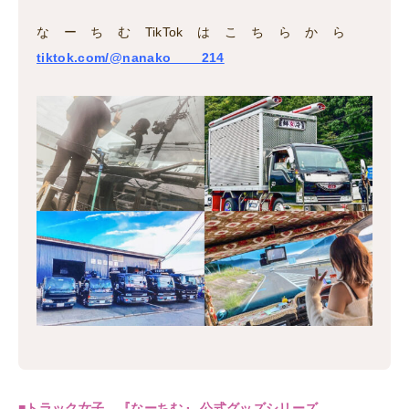
なーちむTikTokはこちらから
tiktok.com/@nanako____214
■
トラック女子 『なーちむ』 公式グッズシリーズ