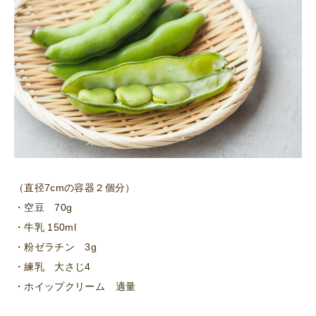
（直径7cmの容器２個分）
・空豆 70g
・牛乳 150ml
・粉ゼラチン 3g
・練乳 大さじ4
・ホイップクリーム 適量