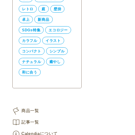
レトロ
庭
壁掛
卓上
新商品
SDGs特集
エコロジー
カラフル
イラスト
コンパクト
シンプル
ナチュラル
癒やし
和に合う
商品一覧
記事一覧
Calendiaについて