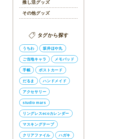
推し活グッズ
その他グッズ
タグから探す
うちわ
坂井ほや丸
ご当地キャラ
メモパッド
手帳
ポストカード
だるま
ハンドメイド
アクセサリー
studio mars
リングレスecoカレンダー
マスキングテープ
クリアファイル
ハガキ