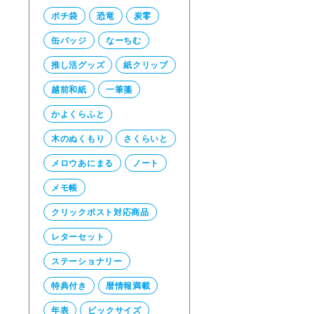
ポチ袋
恐竜
炭零
缶バッジ
なーちむ
推し活グッズ
紙クリップ
越前和紙
一筆箋
かよくらふと
木のぬくもり
さくらいと
メロウあにまる
ノート
メモ帳
クリックポスト対応商品
レターセット
ステーショナリー
特典付き
暦情報満載
年表
ビックサイズ