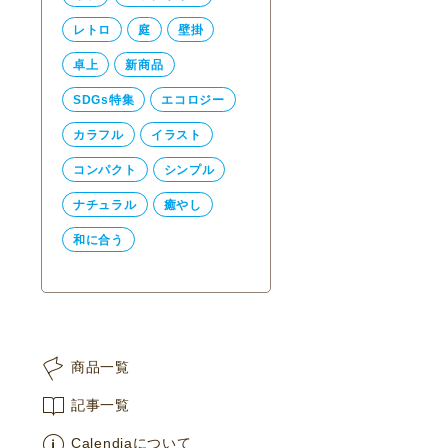
レトロ
庭
壁掛
卓上
新商品
SDGs特集
エコロジー
カラフル
イラスト
コンパクト
シンプル
ナチュラル
癒やし
和に合う
商品一覧
記事一覧
Calendiaについて