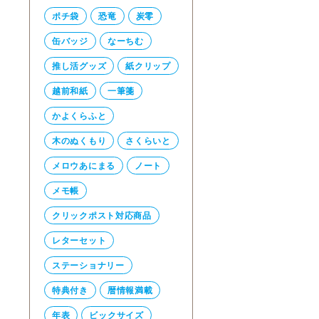
ポチ袋
恐竜
炭零
缶バッジ
なーちむ
推し活グッズ
紙クリップ
越前和紙
一筆箋
かよくらふと
木のぬくもり
さくらいと
メロウあにまる
ノート
メモ帳
クリックポスト対応商品
レターセット
ステーショナリー
特典付き
暦情報満載
年表
ビックサイズ