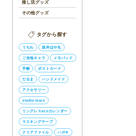
推し活グッズ
その他グッズ
タグから探す
うちわ
坂井ほや丸
ご当地キャラ
メモパッド
手帳
ポストカード
だるま
ハンドメイド
アクセサリー
studio mars
リングレスecoカレンダー
マスキングテープ
クリアファイル
ハガキ