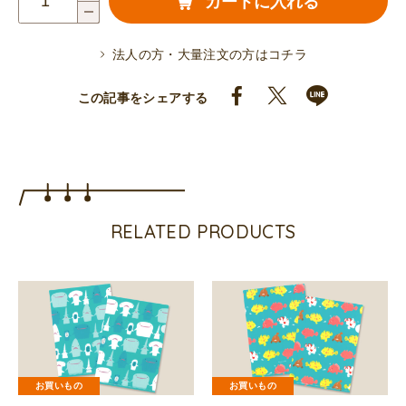
カートに入れる
ク
リ
法人の方・大量注文の方はコチラ
ア
フ
この記事をシェアする
ァ
イ
ル
（な
り
RELATED PRODUCTS
き
り
う
さ
ぎ
手
お買いもの
お買いもの
紙）