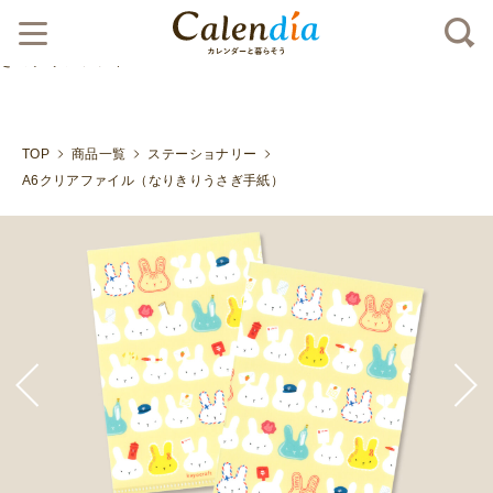
クリックポスト対応商品
文房具に変身。変幻自在のうさ
ぎのクリアファイル">
TOP
商品一覧
ステーショナリー
A6クリアファイル（なりきりうさぎ手紙）