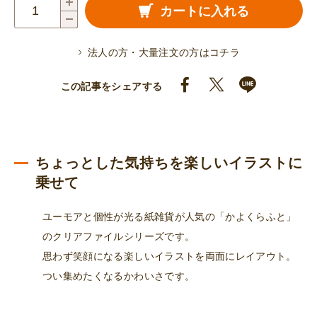
A6
カートに入れる
ク
リ
法人の方・大量注文の方はコチラ
ア
フ
この記事をシェアする
ァ
イ
ル
（な
ちょっとした気持ちを楽しいイラストに
り
乗せて
き
ユーモアと個性が光る紙雑貨が人気の「かよくらふと」
り
のクリアファイルシリーズです。
う
思わず笑顔になる楽しいイラストを両面にレイアウト。
さ
つい集めたくなるかわいさです。
ぎ
手