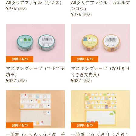
A6クリアファイル（サメズ）
A6クリアファイル（カエルア
個
¥
275
ンコウ）
（税込）
¥
275
（税込）
お買いもの
お買いもの
マスキングテープ（てるてる
マスキングテープ（なりきり
坊主）
うさぎ文房具）
¥
627
¥
627
（税込）
（税込）
お買いもの
お買いもの
一筆箋（なりきりうさぎ 手
一筆箋（なりきりうさぎ）