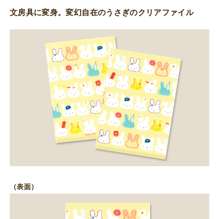
紙）
文房具に変身。変幻自在のうさぎのクリアファイル
個
（表面）