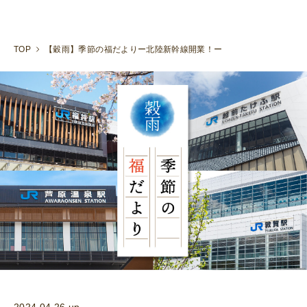
TOP
【穀雨】季節の福だよりー北陸新幹線開業！ー