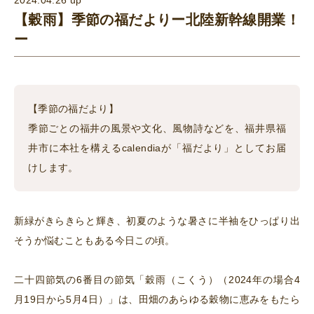
2024.04.26 up
【穀雨】季節の福だよりー北陸新幹線開業！
ー
【季節の福だより】
季節ごとの福井の風景や文化、風物詩などを、福井県福
井市に本社を構えるcalendiaが「福だより」としてお届
けします。
新緑がきらきらと輝き、初夏のような暑さに半袖をひっぱり出
そうか悩むこともある今日この頃。
二十四節気の6番目の節気「穀雨（こくう）（2024年の場合4
月19日から5月4日）」は、田畑のあらゆる穀物に恵みをもたら