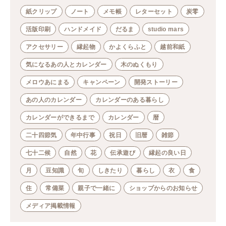
紙クリップ
ノート
メモ帳
レターセット
炭零
活版印刷
ハンドメイド
だるま
studio mars
アクセサリー
縁起物
かよくらふと
越前和紙
気になるあの人とカレンダー
木のぬくもり
メロウあにまる
キャンペーン
開発ストーリー
あの人のカレンダー
カレンダーのある暮らし
カレンダーができるまで
カレンダー
暦
二十四節気
年中行事
祝日
旧暦
雑節
七十二候
自然
花
伝承遊び
縁起の良い日
月
豆知識
旬
しきたり
暮らし
衣
食
住
常備菜
親子で一緒に
ショップからのお知らせ
メディア掲載情報