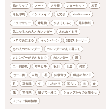
紙クリップ
ノート
メモ帳
レターセット
炭零
活版印刷
ハンドメイド
だるま
studio mars
アクセサリー
縁起物
かよくらふと
越前和紙
気になるあの人とカレンダー
木のぬくもり
メロウあにまる
キャンペーン
開発ストーリー
あの人のカレンダー
カレンダーのある暮らし
カレンダーができるまで
カレンダー
暦
二十四節気
年中行事
祝日
旧暦
雑節
七十二候
自然
花
伝承遊び
縁起の良い日
月
豆知識
旬
しきたり
暮らし
衣
食
住
常備菜
親子で一緒に
ショップからのお知らせ
メディア掲載情報