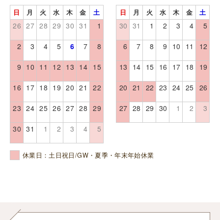
日
月
火
水
木
金
土
日
月
火
水
木
金
土
26
27
28
29
30
31
1
30
31
1
2
3
4
5
2
3
4
5
6
7
8
6
7
8
9
10
11
12
9
10
11
12
13
14
15
13
14
15
16
17
18
19
16
17
18
19
20
21
22
20
21
22
23
24
25
26
23
24
25
26
27
28
29
27
28
29
30
1
2
3
30
31
1
2
3
4
5
休業日：土日祝日/GW・夏季・年末年始休業