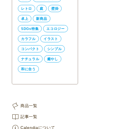
レトロ
庭
壁掛
卓上
新商品
SDGs特集
エコロジー
カラフル
イラスト
コンパクト
シンプル
ナチュラル
癒やし
和に合う
商品一覧
記事一覧
Calendiaについて