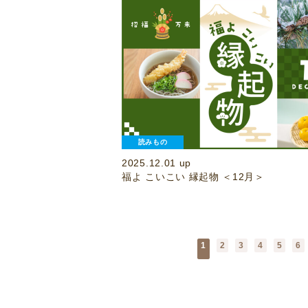
読みもの
2025.12.01 up
福よ こいこい 縁起物 ＜12月＞
1
2
3
4
5
6