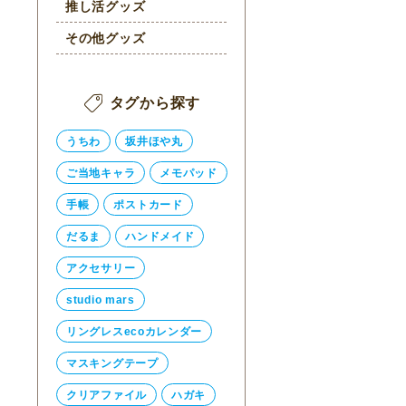
推し活グッズ
その他グッズ
タグから探す
うちわ
坂井ほや丸
ご当地キャラ
メモパッド
手帳
ポストカード
だるま
ハンドメイド
アクセサリー
studio mars
リングレスecoカレンダー
マスキングテープ
クリアファイル
ハガキ