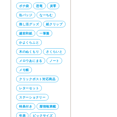
ポチ袋
恐竜
炭零
缶バッジ
なーちむ
推し活グッズ
紙クリップ
越前和紙
一筆箋
かよくらふと
木のぬくもり
さくらいと
メロウあにまる
ノート
メモ帳
クリックポスト対応商品
レターセット
ステーショナリー
特典付き
暦情報満載
年表
ビックサイズ