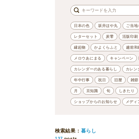
日本の色
坂井ほや丸
ご当地
レターセット
炭零
活版印刷
縁起物
かよくらふと
越前和
メロウあにまる
キャンペーン
カレンダーのある暮らし
カレン
年中行事
祝日
旧暦
雑節
月
豆知識
旬
しきたり
ショップからのお知らせ
メディ
検索結果：
暮らし
137
posts