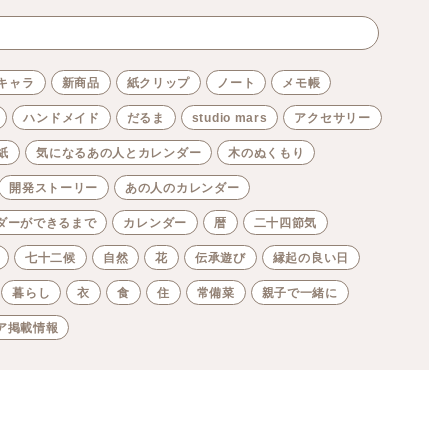
キャラ
新商品
紙クリップ
ノート
メモ帳
ハンドメイド
だるま
studio mars
アクセサリー
紙
気になるあの人とカレンダー
木のぬくもり
開発ストーリー
あの人のカレンダー
ダーができるまで
カレンダー
暦
二十四節気
七十二候
自然
花
伝承遊び
縁起の良い日
暮らし
衣
食
住
常備菜
親子で一緒に
ア掲載情報