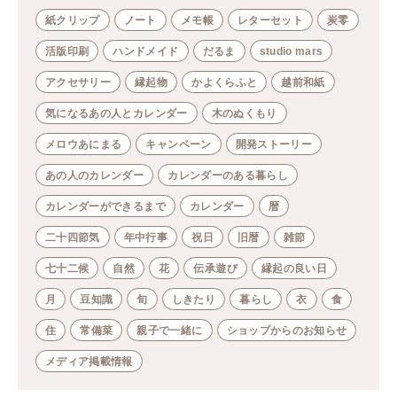
紙クリップ
ノート
メモ帳
レターセット
炭零
活版印刷
ハンドメイド
だるま
studio mars
アクセサリー
縁起物
かよくらふと
越前和紙
気になるあの人とカレンダー
木のぬくもり
メロウあにまる
キャンペーン
開発ストーリー
あの人のカレンダー
カレンダーのある暮らし
カレンダーができるまで
カレンダー
暦
二十四節気
年中行事
祝日
旧暦
雑節
七十二候
自然
花
伝承遊び
縁起の良い日
月
豆知識
旬
しきたり
暮らし
衣
食
住
常備菜
親子で一緒に
ショップからのお知らせ
メディア掲載情報