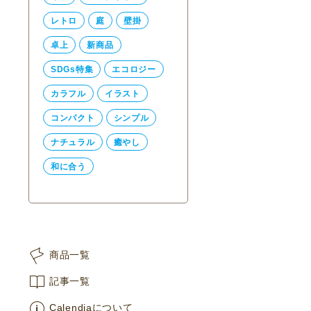
レトロ
庭
壁掛
卓上
新商品
SDGs特集
エコロジー
カラフル
イラスト
コンパクト
シンプル
ナチュラル
癒やし
和に合う
商品一覧
記事一覧
Calendiaについて