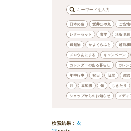
日本の色
坂井ほや丸
ご当地
レターセット
炭零
活版印刷
縁起物
かよくらふと
越前和
メロウあにまる
キャンペーン
カレンダーのある暮らし
カレン
年中行事
祝日
旧暦
雑節
月
豆知識
旬
しきたり
ショップからのお知らせ
メディ
検索結果：
衣
18
posts