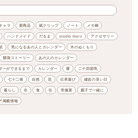
キャラ
新商品
紙クリップ
ノート
メモ帳
ハンドメイド
だるま
studio mars
アクセサリー
紙
気になるあの人とカレンダー
木のぬくもり
開発ストーリー
あの人のカレンダー
ダーができるまで
カレンダー
暦
二十四節気
七十二候
自然
花
伝承遊び
縁起の良い日
暮らし
衣
食
住
常備菜
親子で一緒に
ア掲載情報