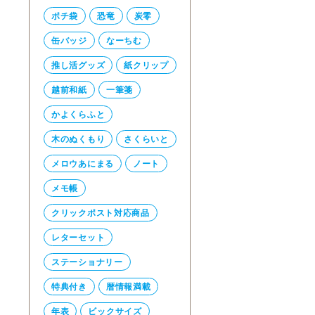
ポチ袋
恐竜
炭零
缶バッジ
なーちむ
推し活グッズ
紙クリップ
越前和紙
一筆箋
かよくらふと
木のぬくもり
さくらいと
メロウあにまる
ノート
メモ帳
クリックポスト対応商品
レターセット
ステーショナリー
特典付き
暦情報満載
年表
ビックサイズ