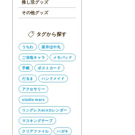
推し活グッズ
その他グッズ
タグから探す
うちわ
坂井ほや丸
ご当地キャラ
メモパッド
手帳
ポストカード
だるま
ハンドメイド
アクセサリー
studio mars
リングレスecoカレンダー
マスキングテープ
クリアファイル
ハガキ