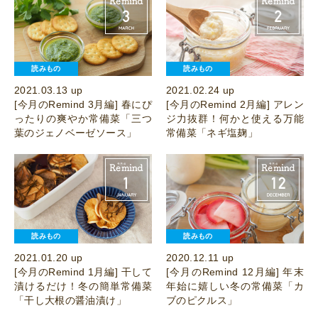
読みもの
読みもの
2021.03.13 up
2021.02.24 up
[今月のRemind 3月編] 春にぴ
[今月のRemind 2月編] アレン
ったりの爽やか常備菜「三つ
ジ力抜群！何かと使える万能
葉のジェノベーゼソース」
常備菜「ネギ塩麹」
読みもの
読みもの
2021.01.20 up
2020.12.11 up
[今月のRemind 1月編] 干して
[今月のRemind 12月編] 年末
漬けるだけ！冬の簡単常備菜
年始に嬉しい冬の常備菜「カ
「干し大根の醤油漬け」
ブのピクルス」