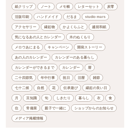
紙クリップ
ノート
メモ帳
レターセット
炭零
活版印刷
ハンドメイド
だるま
studio mars
アクセサリー
縁起物
かよくらふと
越前和紙
気になるあの人とカレンダー
木のぬくもり
メロウあにまる
キャンペーン
開発ストーリー
あの人のカレンダー
カレンダーのある暮らし
カレンダーができるまで
カレンダー
暦
二十四節気
年中行事
祝日
旧暦
雑節
七十二候
自然
花
伝承遊び
縁起の良い日
月
豆知識
旬
しきたり
暮らし
衣
食
住
常備菜
親子で一緒に
ショップからのお知らせ
メディア掲載情報