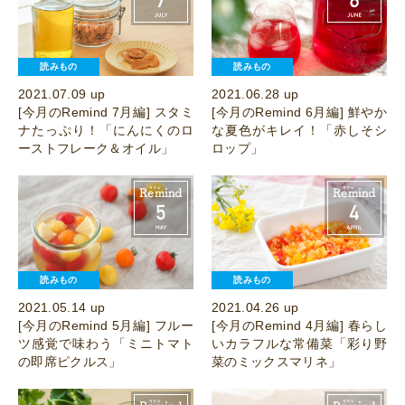
読みもの
読みもの
2021.07.09 up
2021.06.28 up
[今月のRemind 7月編] スタミ
[今月のRemind 6月編] 鮮やか
ナたっぷり！「にんにくのロ
な夏色がキレイ！「赤しそシ
ーストフレーク＆オイル」
ロップ」
読みもの
読みもの
2021.05.14 up
2021.04.26 up
[今月のRemind 5月編] フルー
[今月のRemind 4月編] 春らし
ツ感覚で味わう「ミニトマト
いカラフルな常備菜「彩り野
の即席ピクルス」
菜のミックスマリネ」