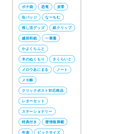
ポチ袋
恐竜
炭零
缶バッジ
なーちむ
推し活グッズ
紙クリップ
越前和紙
一筆箋
かよくらふと
木のぬくもり
さくらいと
メロウあにまる
ノート
メモ帳
クリックポスト対応商品
レターセット
ステーショナリー
特典付き
暦情報満載
年表
ビックサイズ