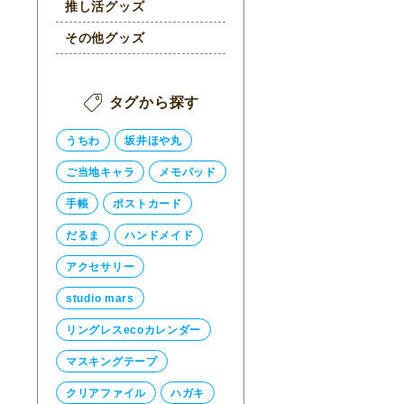
推し活グッズ
その他グッズ
タグから探す
うちわ
坂井ほや丸
ご当地キャラ
メモパッド
手帳
ポストカード
だるま
ハンドメイド
アクセサリー
studio mars
リングレスecoカレンダー
マスキングテープ
クリアファイル
ハガキ