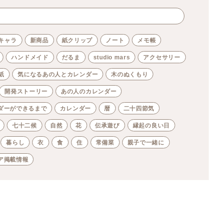
キャラ
新商品
紙クリップ
ノート
メモ帳
ハンドメイド
だるま
studio mars
アクセサリー
紙
気になるあの人とカレンダー
木のぬくもり
開発ストーリー
あの人のカレンダー
ダーができるまで
カレンダー
暦
二十四節気
七十二候
自然
花
伝承遊び
縁起の良い日
暮らし
衣
食
住
常備菜
親子で一緒に
ア掲載情報