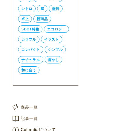
レトロ
庭
壁掛
卓上
新商品
SDGs特集
エコロジー
カラフル
イラスト
コンパクト
シンプル
ナチュラル
癒やし
和に合う
商品一覧
記事一覧
Calendiaについて