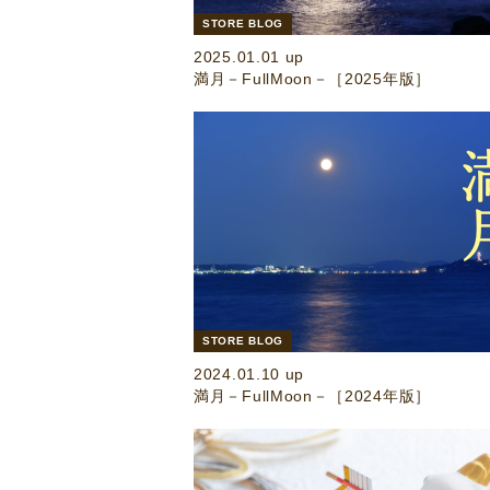
STORE BLOG
2025.01.01 up
満月－FullMoon－［2025年版］
STORE BLOG
2024.01.10 up
満月－FullMoon－［2024年版］