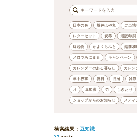
日本の色
坂井ほや丸
ご当地
レターセット
炭零
活版印刷
縁起物
かよくらふと
越前和
メロウあにまる
キャンペーン
カレンダーのある暮らし
カレン
年中行事
祝日
旧暦
雑節
月
豆知識
旬
しきたり
ショップからのお知らせ
メディ
検索結果：
豆知識
22
posts