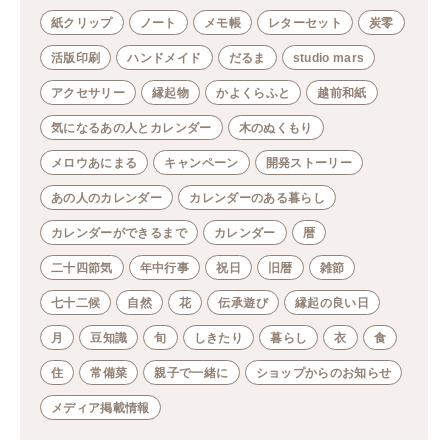
紙クリップ
ノート
メモ帳
レターセット
炭零
活版印刷
ハンドメイド
だるま
studio mars
アクセサリー
縁起物
かよくらふと
越前和紙
気になるあの人とカレンダー
木のぬくもり
メロウあにまる
キャンペーン
開発ストーリー
あの人のカレンダー
カレンダーのある暮らし
カレンダーができるまで
カレンダー
暦
二十四節気
年中行事
祝日
旧暦
雑節
七十二候
自然
花
伝承遊び
縁起の良い日
月
豆知識
旬
しきたり
暮らし
衣
食
住
常備菜
親子で一緒に
ショップからのお知らせ
メディア掲載情報