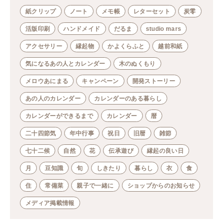
紙クリップ
ノート
メモ帳
レターセット
炭零
活版印刷
ハンドメイド
だるま
studio mars
アクセサリー
縁起物
かよくらふと
越前和紙
気になるあの人とカレンダー
木のぬくもり
メロウあにまる
キャンペーン
開発ストーリー
あの人のカレンダー
カレンダーのある暮らし
カレンダーができるまで
カレンダー
暦
二十四節気
年中行事
祝日
旧暦
雑節
七十二候
自然
花
伝承遊び
縁起の良い日
月
豆知識
旬
しきたり
暮らし
衣
食
住
常備菜
親子で一緒に
ショップからのお知らせ
メディア掲載情報