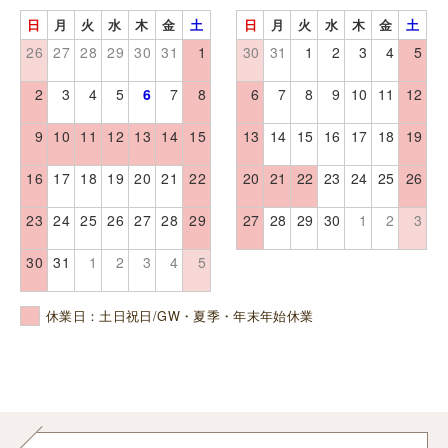
日
月
火
水
木
金
土
日
月
火
水
木
金
土
26
27
28
29
30
31
1
30
31
1
2
3
4
5
2
3
4
5
6
7
8
6
7
8
9
10
11
12
9
10
11
12
13
14
15
13
14
15
16
17
18
19
16
17
18
19
20
21
22
20
21
22
23
24
25
26
23
24
25
26
27
28
29
27
28
29
30
1
2
3
30
31
1
2
3
4
5
休業日：土日祝日/GW・夏季・年末年始休業