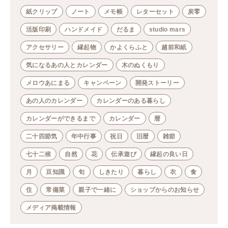
紙クリップ
ノート
メモ帳
レターセット
炭零
活版印刷
ハンドメイド
だるま
studio mars
アクセサリー
縁起物
かよくらふと
越前和紙
気になるあの人とカレンダー
木のぬくもり
メロウあにまる
キャンペーン
開発ストーリー
あの人のカレンダー
カレンダーのある暮らし
カレンダーができるまで
カレンダー
暦
二十四節気
年中行事
祝日
旧暦
雑節
七十二候
自然
花
伝承遊び
縁起の良い日
月
豆知識
旬
しきたり
暮らし
衣
食
住
常備菜
親子で一緒に
ショップからのお知らせ
メディア掲載情報