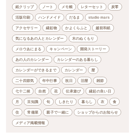
紙クリップ
ノート
メモ帳
レターセット
炭零
活版印刷
ハンドメイド
だるま
studio mars
アクセサリー
縁起物
かよくらふと
越前和紙
気になるあの人とカレンダー
木のぬくもり
メロウあにまる
キャンペーン
開発ストーリー
あの人のカレンダー
カレンダーのある暮らし
カレンダーができるまで
カレンダー
暦
二十四節気
年中行事
祝日
旧暦
雑節
七十二候
自然
花
伝承遊び
縁起の良い日
月
豆知識
旬
しきたり
暮らし
衣
食
住
常備菜
親子で一緒に
ショップからのお知らせ
メディア掲載情報