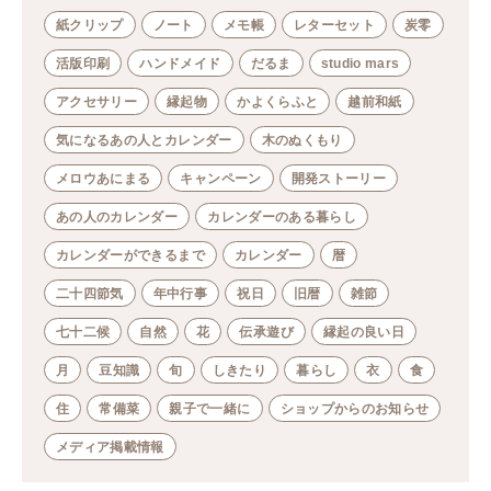
紙クリップ
ノート
メモ帳
レターセット
炭零
活版印刷
ハンドメイド
だるま
studio mars
アクセサリー
縁起物
かよくらふと
越前和紙
気になるあの人とカレンダー
木のぬくもり
メロウあにまる
キャンペーン
開発ストーリー
あの人のカレンダー
カレンダーのある暮らし
カレンダーができるまで
カレンダー
暦
二十四節気
年中行事
祝日
旧暦
雑節
七十二候
自然
花
伝承遊び
縁起の良い日
月
豆知識
旬
しきたり
暮らし
衣
食
住
常備菜
親子で一緒に
ショップからのお知らせ
メディア掲載情報