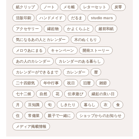
紙クリップ
ノート
メモ帳
レターセット
炭零
活版印刷
ハンドメイド
だるま
studio mars
アクセサリー
縁起物
かよくらふと
越前和紙
気になるあの人とカレンダー
木のぬくもり
メロウあにまる
キャンペーン
開発ストーリー
あの人のカレンダー
カレンダーのある暮らし
カレンダーができるまで
カレンダー
暦
二十四節気
年中行事
祝日
旧暦
雑節
七十二候
自然
花
伝承遊び
縁起の良い日
月
豆知識
旬
しきたり
暮らし
衣
食
住
常備菜
親子で一緒に
ショップからのお知らせ
メディア掲載情報