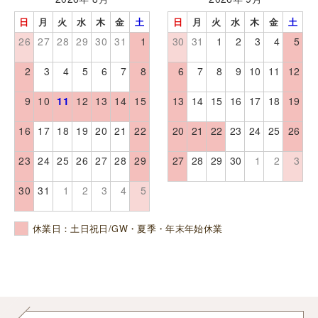
日
月
火
水
木
金
土
日
月
火
水
木
金
土
26
27
28
29
30
31
1
30
31
1
2
3
4
5
2
3
4
5
6
7
8
6
7
8
9
10
11
12
9
10
11
12
13
14
15
13
14
15
16
17
18
19
16
17
18
19
20
21
22
20
21
22
23
24
25
26
23
24
25
26
27
28
29
27
28
29
30
1
2
3
30
31
1
2
3
4
5
休業日：土日祝日/GW・夏季・年末年始休業