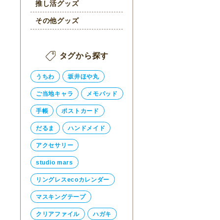
推し活グッズ
その他グッズ
タグから探す
うちわ
坂井ほや丸
ご当地キャラ
メモパッド
手帳
ポストカード
だるま
ハンドメイド
アクセサリー
studio mars
リングレスecoカレンダー
マスキングテープ
クリアファイル
ハガキ