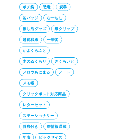
ポチ袋
恐竜
炭零
缶バッジ
なーちむ
推し活グッズ
紙クリップ
越前和紙
一筆箋
かよくらふと
木のぬくもり
さくらいと
メロウあにまる
ノート
メモ帳
クリックポスト対応商品
レターセット
ステーショナリー
特典付き
暦情報満載
年表
ビックサイズ