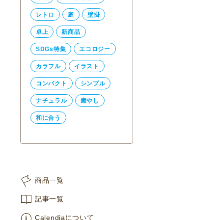
レトロ
庭
壁掛
卓上
新商品
SDGs特集
エコロジー
カラフル
イラスト
コンパクト
シンプル
ナチュラル
癒やし
和に合う
商品一覧
記事一覧
Calendiaについて