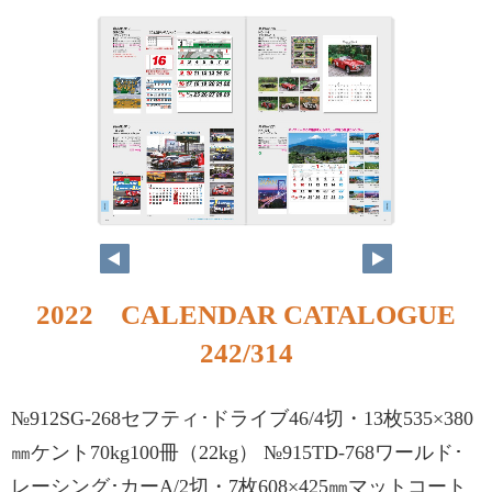
2022 CALENDAR CATALOGUE
242/314
№912SG-268セフティ･ドライブ46/4切・13枚535×380
㎜ケント70kg100冊（22kg） №915TD-768ワールド･
レーシング･カーA/2切・7枚608×425㎜マットコート