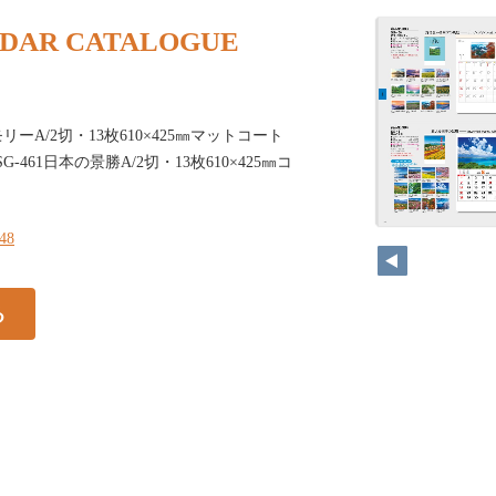
NDAR CATALOGUE
モリーA/2切・13枚610×425㎜マットコート
84SG-461日本の景勝A/2切・13枚610×425㎜コ
148
る