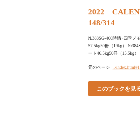
2022 CALE
148/314
№383SG-460詩情･四季メ
57.5kg50冊（19kg） №3
ート46.5kg50冊（15.5kg）
元のページ
../index.html#
このブックを見