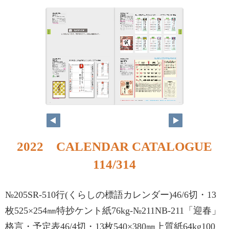
2022 CALENDAR CATALOGUE
114/314
№205SR-510行(くらしの標語カレンダー)46/6切・13
枚525×254㎜特抄ケント紙76kg-№211NB-211「迎春」
格言・予定表46/4切・13枚540×380㎜上質紙64kg100